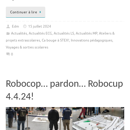
Continuer à lire
Edm
15 juillet 2024
Actualités
,
Actualités ECG
,
Actualités LS
,
Actualités MP
,
Ateliers &
projets extrascolaires
,
Ca bouge à STEX!
,
Innovations pédagogiques
,
Voyages & sorties scolaires
0
Robocop… pardon… Robocup
4.4.24!