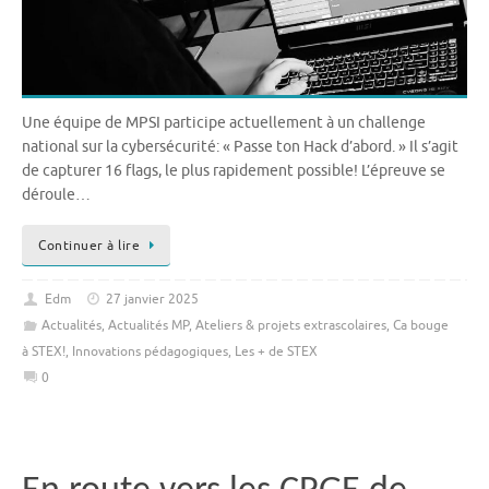
Une équipe de MPSI participe actuellement à un challenge
national sur la cybersécurité: « Passe ton Hack d’abord. » Il s’agit
de capturer 16 flags, le plus rapidement possible! L’épreuve se
déroule…
Continuer à lire
Edm
27 janvier 2025
Actualités
,
Actualités MP
,
Ateliers & projets extrascolaires
,
Ca bouge
à STEX!
,
Innovations pédagogiques
,
Les + de STEX
0