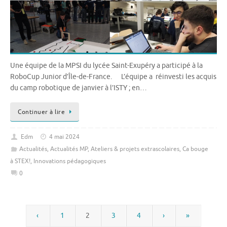
Une équipe de la MPSI du lycée Saint-Exupéry a participé à la
RoboCup Junior d’Île-de-France. L’équipe a réinvesti les acquis
du camp robotique de janvier à l’ISTY ; en…
Continuer à lire
Edm
4 mai 2024
Actualités
,
Actualités MP
,
Ateliers & projets extrascolaires
,
Ca bouge
à STEX!
,
Innovations pédagogiques
0
‹
1
2
3
4
›
»