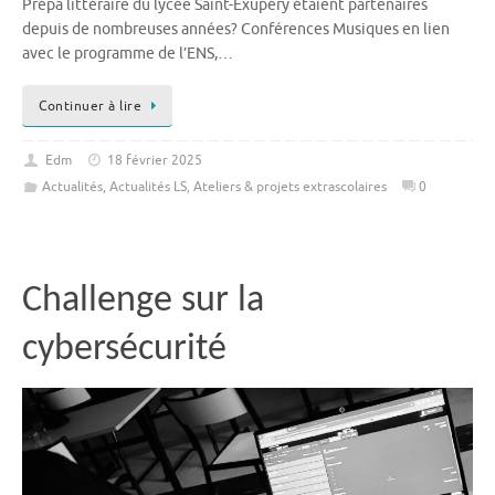
Prépa littéraire du lycée Saint-Exupéry étaient partenaires
depuis de nombreuses années? Conférences Musiques en lien
avec le programme de l’ENS,…
Continuer à lire
Edm
18 février 2025
Actualités
,
Actualités LS
,
Ateliers & projets extrascolaires
0
Challenge sur la
cybersécurité