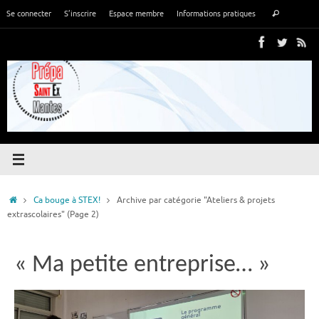
Passer
Recher
Se connecter
S’inscrire
Espace membre
Informations pratiques
Rechercher
au
pour
contenu
:
Accueil
Ca bouge à STEX!
Archive par catégorie "Ateliers & projets
extrascolaires"
(Page 2)
« Ma petite entreprise… »