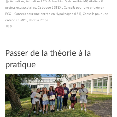
Actualités
,
Actualités ECG
,
Actualités LS
,
Actualités MP
,
Ateliers &
projets extrascolaires
,
Ca bouge à STEX!
,
Conseils pour une entrée en
ECG1
,
Conseils pour une entrée en Hypokhâgne (LS1)
,
Conseils pour une
entrée en MPSI
,
Osez la Prépa
0
Passer de la théorie à la
pratique