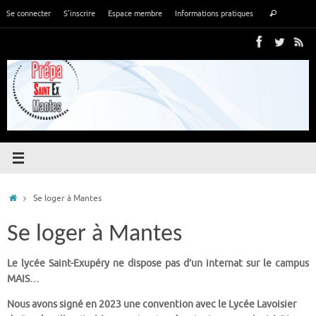
Passer
Recher
Se connecter
S’inscrire
Espace membre
Informations pratiques
Rechercher
au
pour
contenu
:
Accueil
Se loger à Mantes
Se loger à Mantes
Le lycée Saint-Exupéry ne dispose pas d’un internat sur le campus
MAIS…
Nous avons signé en 2023 une convention avec le Lycée Lavoisier