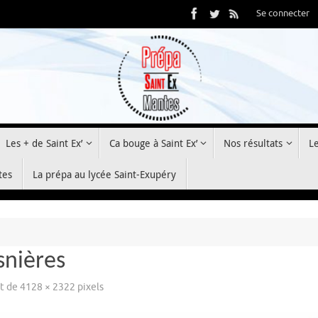
Se connecter
Les + de Saint Ex’
Ca bouge à Saint Ex’
Nos résultats
L
tes
La prépa au lycée Saint-Exupéry
snières
st de
4128 × 2322
pixels