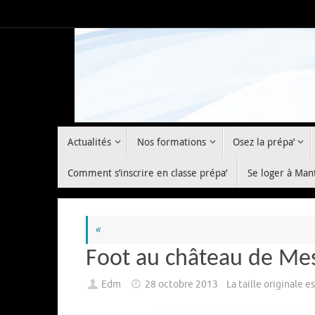
Passer
au
contenu
Passer
Actualités
Nos formations
Osez la prépa’
au
contenu
Comment s’inscrire en classe prépa’
Se loger à Man
«
Foot au château de Me
Edm
28 octobre 2013
La taille originale e