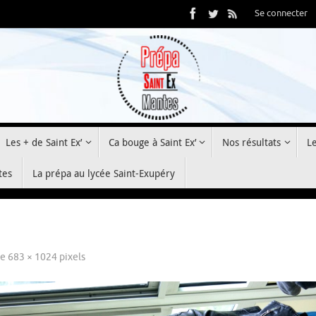
Se connecter
Les + de Saint Ex’
Ca bouge à Saint Ex’
Nos résultats
L
tes
La prépa au lycée Saint-Exupéry
de
683 × 1024
pixels