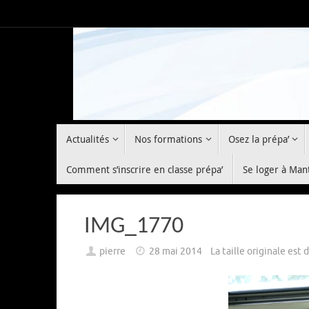
Passer
au
contenu
Passer
Actualités
Nos formations
Osez la prépa’
au
contenu
Comment s’inscrire en classe prépa’
Se loger à Man
IMG_1770
pierre
28 mai 2014
La taille originale est 