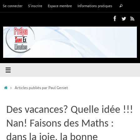
Passer
Recher
Se connecter
S’inscrire
Espace membre
Informations pratiques
Rechercher
au
pour
contenu
:
Accueil
Articles publiés par Paul Geniet
Des vacances? Quelle idée !!!
Nan! Faisons des Maths :
dans la joie, la bonne