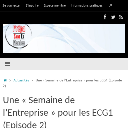
Passer
Recher
Se connecter
S’inscrire
Espace membre
Informations pratiques
Rechercher
au
pour
contenu
:
Accueil
Actualités
Une « Semaine de l’Entreprise » pour les ECG1 (Episode
2)
Une « Semaine de
l’Entreprise » pour les ECG1
(Episode 2)