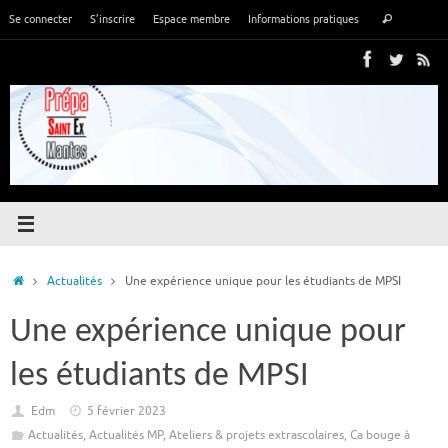
Passer
Recher
Se connecter
S’inscrire
Espace membre
Informations pratiques
Rechercher
au
pour
contenu
:
Accueil
Actualités
Une expérience unique pour les étudiants de MPSI
Une expérience unique pour
les étudiants de MPSI
Edm
5 février 2023
Actualités
,
Actualités MP
,
Ateliers & projets extrascolaires
,
Ca bouge à