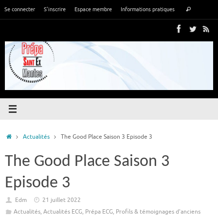
Passer
Recher
Se connecter
S’inscrire
Espace membre
Informations pratiques
Rechercher
au
pour
contenu
:
Accueil
Actualités
The Good Place Saison 3 Episode 3
The Good Place Saison 3
Episode 3
Edm
21 juillet 2022
Actualités
,
Actualités ECG
,
Prépa ECG
,
Profils & témoignages d'anciens