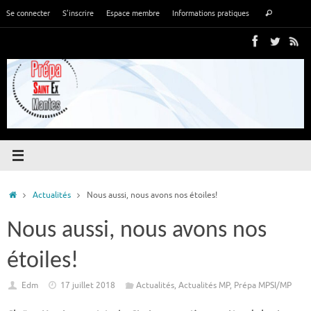
Passer
Recher
Se connecter
S’inscrire
Espace membre
Informations pratiques
Rechercher
au
pour
contenu
:
Accueil
Actualités
Nous aussi, nous avons nos étoiles!
Nous aussi, nous avons nos
étoiles!
Edm
17 juillet 2018
Actualités
,
Actualités MP
,
Prépa MPSI/MP