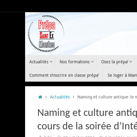
Passer
au
contenu
Passer
Actualités
Nos formations
Osez la prépa’
au
contenu
Comment s’inscrire en classe prépa’
Se loger à Man
Accueil
Actualités
Naming et culture antique: le 
Naming et culture anti
cours de la soirée d’Int