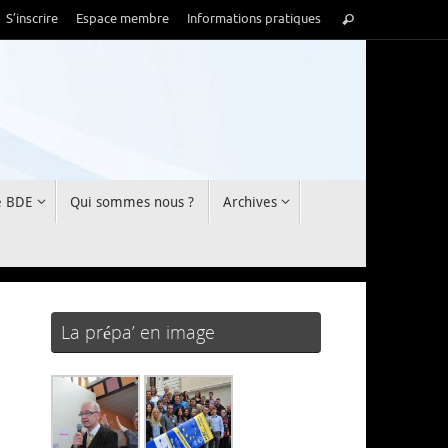
Recherche
S’inscrire
Espace membre
Informations pratiques
Rechercher
pour
:
e BDE
Qui sommes nous ?
Archives
La prépa’ en image