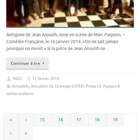
Antigone de Jean Anouilh, mise en scène de Marc Paquien. –
Comédie Française, le 16 janvier 2014. «On ne sait jamais
pourquoi on meurt.» Si la pièce de Jean Anouilh ne…
Continuer à lire
NDLC
11 février 2014
Actualités
,
Actualités LS
,
Ca bouge à STEX!
,
Prépa LS
,
Voyages &
sorties scolaires
«
‹
15
16
17
18
19
›
»