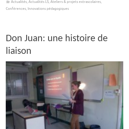
Actualités
,
Actualités LS
,
Ateliers & projets extrascolaires
,
Conférences
,
Innovations pédagogiques
Don Juan: une histoire de
liaison