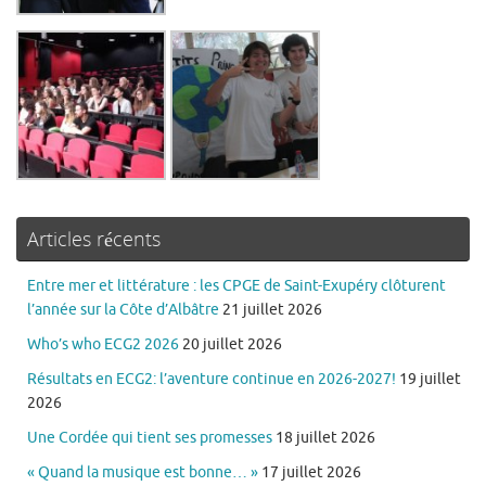
Articles récents
Entre mer et littérature : les CPGE de Saint-Exupéry clôturent
l’année sur la Côte d’Albâtre
21 juillet 2026
Who’s who ECG2 2026
20 juillet 2026
Résultats en ECG2: l’aventure continue en 2026-2027!
19 juillet
2026
Une Cordée qui tient ses promesses
18 juillet 2026
« Quand la musique est bonne… »
17 juillet 2026