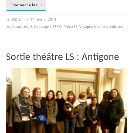
Continuer à lire
NDLC
11 février 2014
Actualités LS
,
Ca bouge à STEX!
,
Prépa LS
,
Voyages & sorties scolaires
Sortie théâtre LS : Antigone