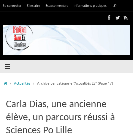
Passer
Recher
Se connecter
S’inscrire
Espace membre
Informations pratiques
Rechercher
au
pour
contenu
:
Accueil
Actualités
Archive par catégorie "Actualités LS"
(Page 17)
Carla Dias, une ancienne
élève, un parcours réussi à
Sciences Po Lille