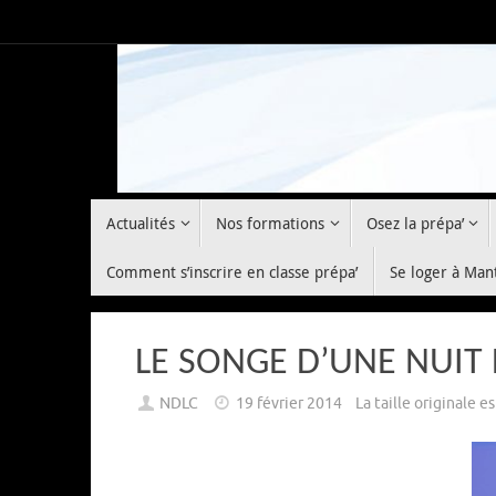
Passer
au
contenu
Passer
Actualités
Nos formations
Osez la prépa’
au
contenu
Comment s’inscrire en classe prépa’
Se loger à Man
LE SONGE D’UNE NUIT 
NDLC
19 février 2014
La taille originale e