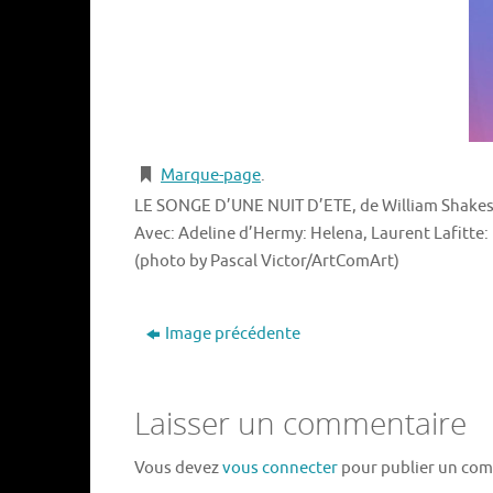
Marque-page
.
LE SONGE D’UNE NUIT D’ETE, de William Shakespea
Avec: Adeline d’Hermy: Helena, Laurent Lafitte
(photo by Pascal Victor/ArtComArt)
Image précédente
Laisser un commentaire
Vous devez
vous connecter
pour publier un com