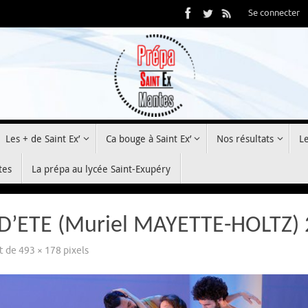
Se connecter
Les + de Saint Ex’
Ca bouge à Saint Ex’
Nos résultats
L
tes
La prépa au lycée Saint-Exupéry
D’ETE (Muriel MAYETTE-HOLTZ) 
st de
493 × 178
pixels