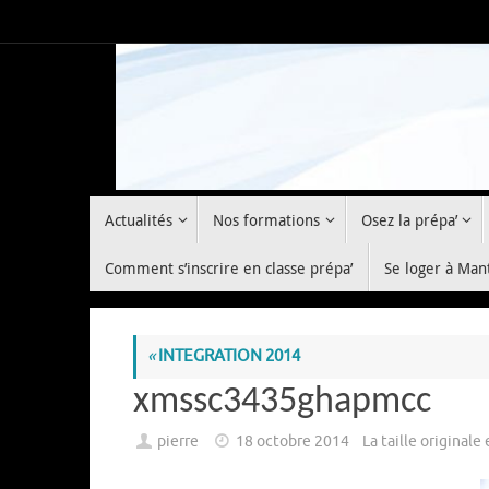
Passer
au
contenu
Passer
Actualités
Nos formations
Osez la prépa’
au
contenu
Comment s’inscrire en classe prépa’
Se loger à Man
«
INTEGRATION 2014
xmssc3435ghapmcc
pierre
18 octobre 2014
La taille originale