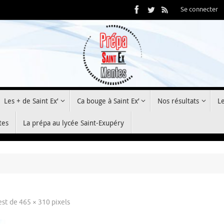
Se connecter
Les + de Saint Ex’
Ca bouge à Saint Ex’
Nos résultats
L
tes
La prépa au lycée Saint-Exupéry
 est de
465 × 310
pixels