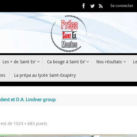
Se connecter
Les + de Saint Ex’
Ca bouge à Saint Ex’
Nos résultats
L
tes
La prépa au lycée Saint-Exupéry
sident et D.A. Lindner group
e est de
1024 × 683
pixels