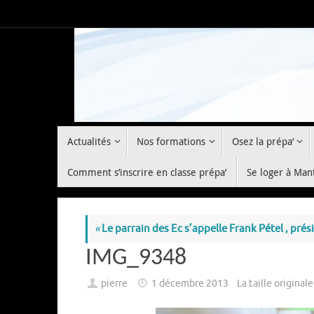
Passer
au
contenu
Passer
Actualités
Nos formations
Osez la prépa’
au
contenu
Comment s’inscrire en classe prépa’
Se loger à Man
«
Le parrain des Ec s’appelle Frank Pétel , pré
IMG_9348
pierre
1 décembre 2013
La taille original